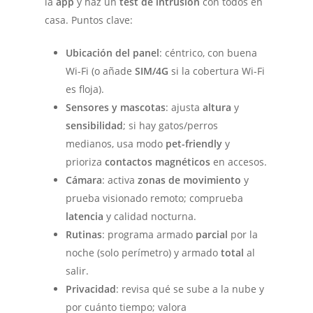
la
app
y haz un
test de intrusión
con todos en
casa. Puntos clave:
Ubicación del panel
: céntrico, con buena
Wi-Fi (o añade
SIM/4G
si la cobertura Wi-Fi
es floja).
Sensores y mascotas
: ajusta
altura
y
sensibilidad
; si hay gatos/perros
medianos, usa modo
pet-friendly
y
prioriza
contactos magnéticos
en accesos.
Cámara
: activa
zonas de movimiento
y
prueba visionado remoto; comprueba
latencia
y calidad nocturna.
Rutinas
: programa armado
parcial
por la
noche (solo perímetro) y armado
total
al
salir.
Privacidad
: revisa qué se sube a la nube y
por cuánto tiempo; valora