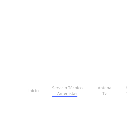
Skip
to
main
content
Servicio Técnico
Antena
Inicio
Antenistas
Tv