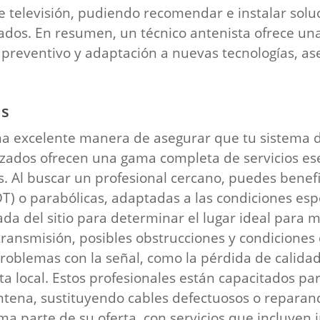
e televisión, pudiendo recomendar e instalar so
ados. En resumen, un técnico antenista ofrece una
 preventivo y adaptación a nuevas tecnologías, as
as
na excelente manera de asegurar que tu sistema de
lizados ofrecen una gama completa de servicios ese
 Al buscar un profesional cercano, puedes benefic
DT) o parabólicas, adaptadas a las condiciones esp
ada del sitio para determinar el lugar ideal para 
 transmisión, posibles obstrucciones y condiciones 
problemas con la señal, como la pérdida de calida
 local. Estos profesionales están capacitados pa
antena, sustituyendo cables defectuosos o reparan
 parte de su oferta, con servicios que incluyen i