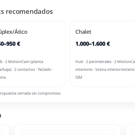
acks recomendados
úplex/Ático
Chalet
50–950 €
1.000–1.600 €
b · 2 MotionCam (planta
Hub · 2 perimetrales · 2 MotionC
a/baja) · 2 contactos · Teclado ·
interiores · Sirena interior/exterior
rena
SIM
 propuesta cerrada sin compromiso.
a