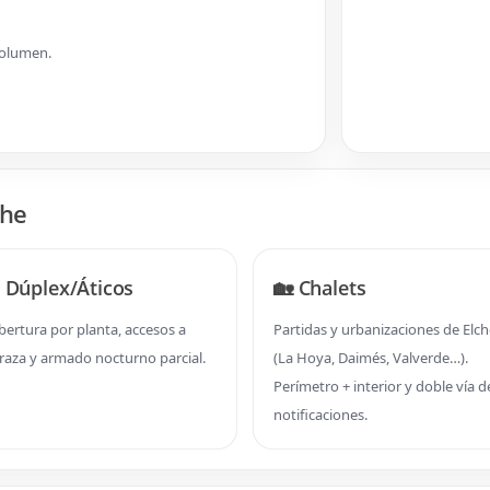
volumen.
che
 Dúplex/Áticos
🏡 Chalets
bertura por planta, accesos a
Partidas y urbanizaciones de Elch
rraza y armado nocturno parcial.
(La Hoya, Daimés, Valverde…).
Perímetro + interior y doble vía d
notificaciones.