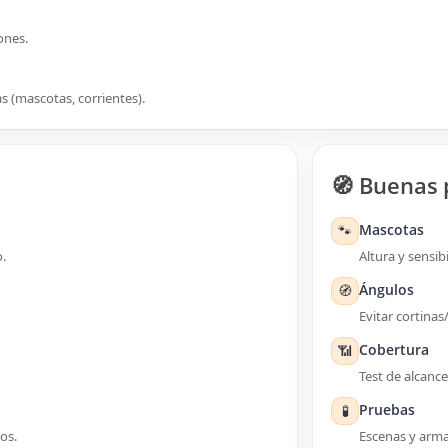
ones.
as (mascotas, corrientes).
🧭 Buenas 
Mascotas
🐾
.
Altura y sensibi
Ángulos
🧭
Evitar cortina
Cobertura
📶
Test de alcance
Pruebas
🧪
os.
Escenas y arma