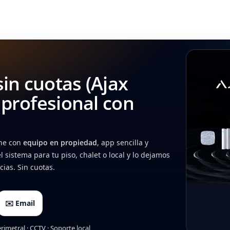
in cuotas (Ajax
n profesional con
he con
equipo en propiedad
, app sencilla y
l sistema para tu piso, chalet o local y lo dejamos
ias. Sin cuotas.
✉️ Email
rimetral · CCTV · Soporte local