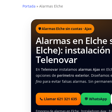
Portada
»
Alarmas Elche
🛡️ Alarmas Elche sin cuotas · Ajax
Alarmas en Elche s
Elche): instalació
Telenovar
En
Telenovar
instalamos
alarmas Ajax
en Elc
opciones de
perímetro exterior
. Diseñamos e
fino
para evitar falsas alarmas. Sin permanenc
📞 Llamar 621 321 635
💬 WhatsApp
Empresa de alarmas en Elche · Instaladores Ajax · Pe