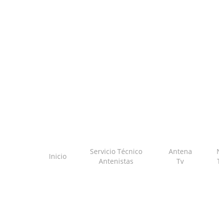
Skip
to
main
content
Servicio Técnico
Antena
Inicio
Antenistas
Tv