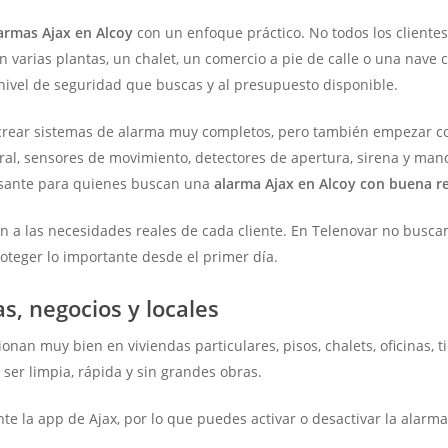
larmas Ajax en Alcoy
con un enfoque práctico. No todos los cliente
 varias plantas, un chalet, un comercio a pie de calle o una nave
nivel de seguridad que buscas y al presupuesto disponible.
crear sistemas de alarma muy completos, pero también empezar con
l, sensores de movimiento, detectores de apertura, sirena y mando
resante para quienes buscan una
alarma Ajax en Alcoy con buena re
ión a las necesidades reales de cada cliente. En Telenovar no busca
oteger lo importante desde el primer día.
s, negocios y locales
onan muy bien en viviendas particulares, pisos, chalets, oficinas, t
 ser limpia, rápida y sin grandes obras.
e la app de Ajax, por lo que puedes activar o desactivar la alarma