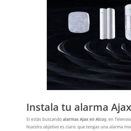
Instala tu alarma Aja
Si estás buscando
alarmas Ajax en Alcoy
, en Telenov
Nuestro objetivo es claro: que tengas una alarma mod