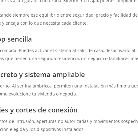
erraza, un garaje o una zona exterior. Con Ajax puedes ampliar el 
ando siempre ese equilibrio entre seguridad, precio y facilidad d
e y encaja con lo que necesita cada cliente.
p sencilla
moda. Puedes activar el sistema al salir de casa, desactivarlo al l
nas que tienen una segunda residencia, un negocio o familiares ma
screto y sistema ampliable
derno. Al ser inalámbricos, permiten una instalación más limpia q
ómo evolucione tu vivienda o negocio.
jes y cortes de conexión
entos de intrusión, aperturas no autorizadas y movimientos sospe
ón elegida y los dispositivos instalados.