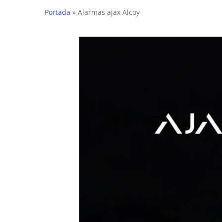
Portada
»
Alarmas ajax Alcoy