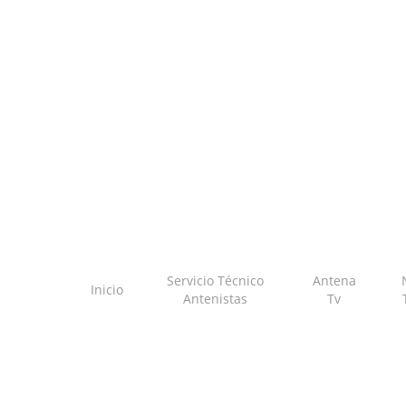
Skip
to
main
content
Servicio Técnico
Antena
Inicio
Antenistas
Tv