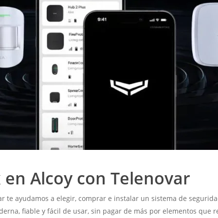
x en Alcoy con Telenovar
ar te ayudamos a elegir, comprar e instalar un sistema de segurida
erna, fiable y fácil de usar, sin pagar de más por elementos que 