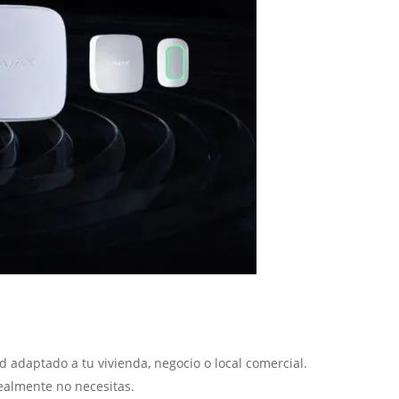
d adaptado a tu vivienda, negocio o local comercial.
realmente no necesitas.