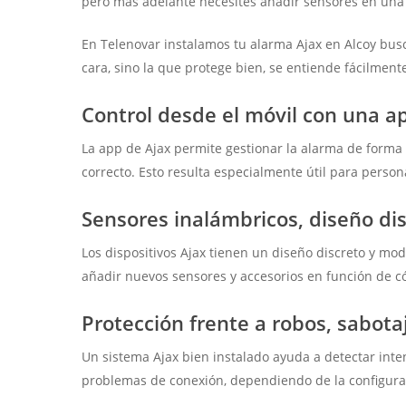
pero más adelante necesites añadir sensores en una t
En Telenovar instalamos tu alarma Ajax en Alcoy busc
cara, sino la que protege bien, se entiende fácilment
Control desde el móvil con una ap
La app de Ajax permite gestionar la alarma de forma có
correcto. Esto resulta especialmente útil para perso
Sensores inalámbricos, diseño di
Los dispositivos Ajax tienen un diseño discreto y mo
añadir nuevos sensores y accesorios en función de c
Protección frente a robos, sabota
Un sistema Ajax bien instalado ayuda a detectar int
problemas de conexión, dependiendo de la configuraci