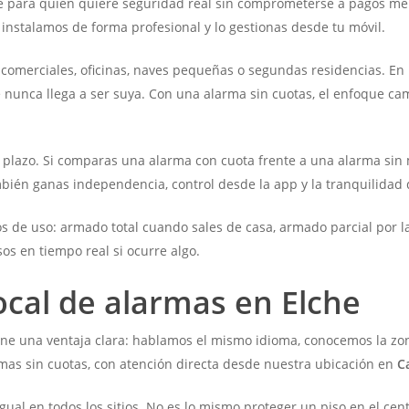
e para quien quiere seguridad real sin comprometerse a pagos men
 instalamos de forma profesional y lo gestionas desde tu móvil.
es comerciales, oficinas, naves pequeñas o segundas residencias. 
unca llega a ser suya. Con una alarma sin cuotas, el enfoque camb
o plazo. Si comparas una alarma con cuota frente a una alarma sin 
ambién ganas independencia, control desde la app y la tranquilidad
 de uso: armado total cuando sales de casa, armado parcial por la
sos en tiempo real si ocurre algo.
ocal de alarmas en Elche
iene una ventaja clara: hablamos el mismo idioma, conocemos la z
rmas sin cuotas, con atención directa desde nuestra ubicación en
C
gual en todos los sitios. No es lo mismo proteger un piso en el cen