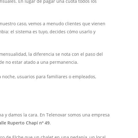
suales. En lugar de pagar una cuota todos los
En nuestro caso, vemos a menudo clientes que vienen
ia: el sistema es tuyo, decides cómo usarlo y
mensualidad, la diferencia se nota con el paso del
 de no estar atado a una permanencia.
 noche, usuarios para familiares o empleados,
ona y damos la cara. En Telenovar somos una empresa
alle Ruperto Chapí nº 49
.
tro de Elche que un chalet en una pedanía, un local