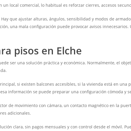
n un local comercial, lo habitual es reforzar cierres, accesos secun
. Hay que ajustar alturas, ángulos, sensibilidad y modos de armado. 
ación, una mala configuración puede provocar avisos innecesarios.
ra pisos en Elche
uede ser una solución práctica y económica. Normalmente, el objeti
nda.
incipal, si existen balcones accesibles, si la vivienda está en una p
n esa información se puede preparar una configuración cómoda y s
ctor de movimiento con cámara, un contacto magnético en la puerta 
res adicionales.
lución clara, sin pagos mensuales y con control desde el móvil. Pu