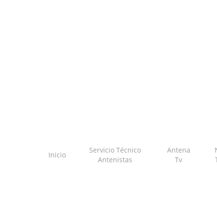
Skip
to
main
content
Servicio Técnico
Antena
Inicio
Antenistas
Tv