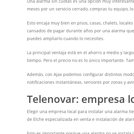
Una alarma sin cuotas es una opción muy interesant
meses por un servicio cerrado, compras tu equipo, lo
Esto encaja muy bien en pisos, casas, chalets, local
cansados de pagar durante años por una alarma que n
puedes ampliarlo cuando lo necesites.
La principal ventaja está en el ahorro a medio y larg
tiempo. Pero el precio no es lo único importante. T
Además, con Ajax podemos configurar distintos modos
notificaciones instantáneas, sensores por zonas y avi
Telenovar: empresa l
Elegir una empresa local para instalar una alarma t
de Elche especializada en venta e instalación de ala
Esto es importante porque una alarma no se instala i