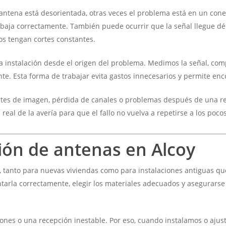
antena está desorientada, otras veces el problema está en un cone
abaja correctamente. También puede ocurrir que la señal llegue déb
os tengan cortes constantes.
la instalación desde el origen del problema. Medimos la señal, co
nte. Esta forma de trabajar evita gastos innecesarios y permite en
, cortes de imagen, pérdida de canales o problemas después de una 
eal de la avería para que el fallo no vuelva a repetirse a los pocos
ción de antenas en Alcoy
, tanto para nuevas viviendas como para instalaciones antiguas q
ntarla correctamente, elegir los materiales adecuados y asegurarse 
iones o una recepción inestable. Por eso, cuando instalamos o aj