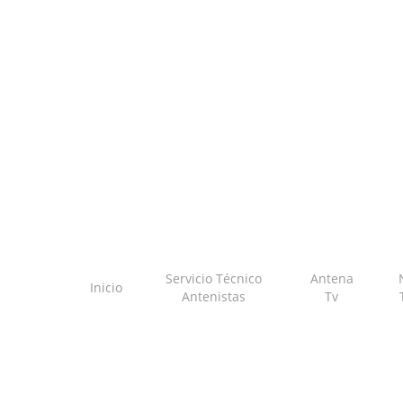
Skip
to
main
content
Servicio Técnico
Antena
Inicio
Antenistas
Tv