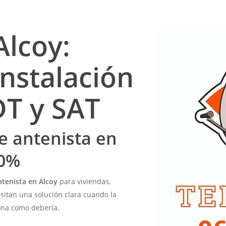
Alcoy:
instalación
DT y SAT
de antenista en
00%
ntenista en Alcoy
para viviendas,
sitan una solución clara cuando la
ciona como debería.