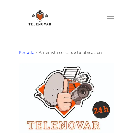
Skip
to
Menu
main
content
Portada
»
Antenista cerca de tu ubicación