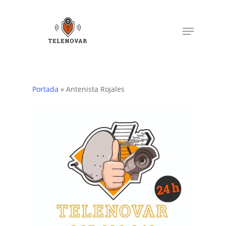
Skip
to
Menu
main
content
Portada
»
Antenista Rojales