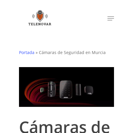
Skip
to
Menu
main
content
Portada
»
Cámaras de Seguridad en Murcia
Cámaras de