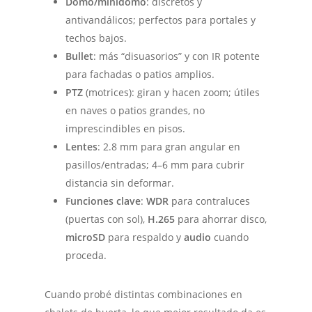
Domo/minidomo
: discretos y
antivandálicos; perfectos para portales y
techos bajos.
Bullet
: más “disuasorios” y con IR potente
para fachadas o patios amplios.
PTZ
(motrices): giran y hacen zoom; útiles
en naves o patios grandes, no
imprescindibles en pisos.
Lentes
: 2.8 mm para gran angular en
pasillos/entradas; 4–6 mm para cubrir
distancia sin deformar.
Funciones clave
:
WDR
para contraluces
(puertas con sol),
H.265
para ahorrar disco,
microSD
para respaldo y
audio
cuando
proceda.
Cuando probé distintas combinaciones en