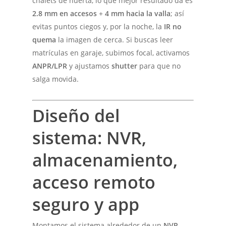
chalets de huerta, lo que mejor resultado da es
2.8 mm en accesos
+
4 mm hacia la valla
; así
evitas puntos ciegos y, por la noche, la
IR no
quema
la imagen de cerca. Si buscas leer
matrículas en garaje, subimos focal, activamos
ANPR/LPR
y ajustamos
shutter
para que no
salga movida.
Diseño del
sistema: NVR,
almacenamiento,
acceso remoto
seguro y app
Montamos el sistema alrededor de un
NVR