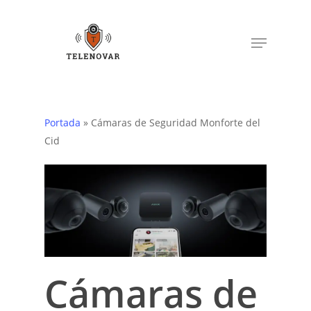
Skip
to
Menu
main
content
Portada
»
Cámaras de Seguridad Monforte del
Cid
Cámaras de