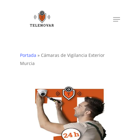
Skip
to
Menu
main
content
Portada
»
Cámaras de Vigilancia Exterior
Murcia