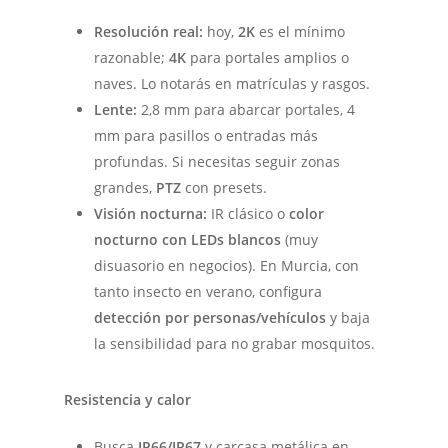
Resolución real:
hoy,
2K
es el mínimo
razonable;
4K
para portales amplios o
naves. Lo notarás en matrículas y rasgos.
Lente:
2,8 mm para abarcar portales, 4
mm para pasillos o entradas más
profundas. Si necesitas seguir zonas
grandes,
PTZ
con presets.
Visión nocturna:
IR clásico o
color
nocturno con LEDs blancos
(muy
disuasorio en negocios). En Murcia, con
tanto insecto en verano, configura
detección por personas/vehículos
y baja
la sensibilidad para no grabar mosquitos.
Resistencia y calor
Busca
IP66/IP67
y carcasa metálica en