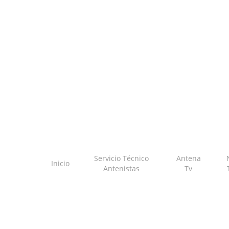
Skip
to
main
content
Servicio Técnico
Antena
Inicio
Antenistas
Tv