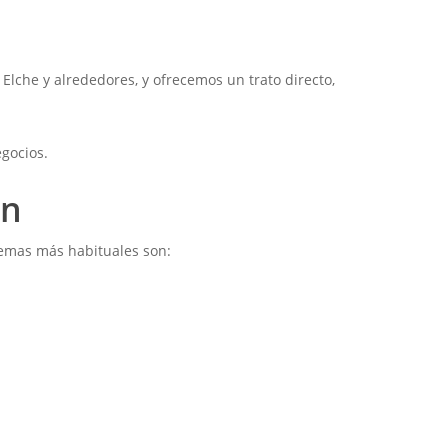
che y alrededores, y ofrecemos un trato directo,
egocios.
ón
lemas más habituales son: