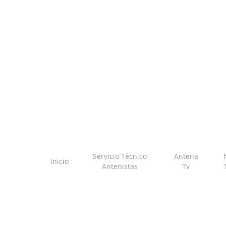
Skip
to
main
content
Servicio Técnico
Antena
Inicio
Antenistas
Tv