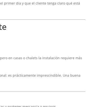
l primer día y que el cliente tenga claro qué está
te
 pero en casas o chalets la instalación requiere más
ional: es prácticamente imprescindible. Una buena
das y proteger mercancía o equipos.