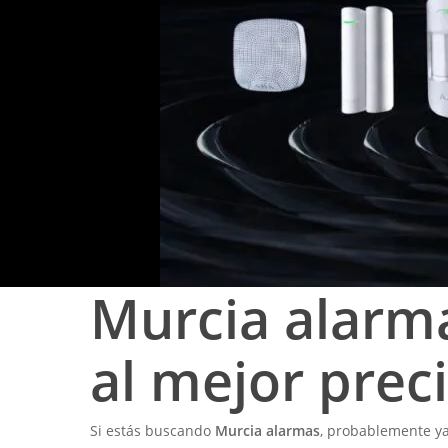
Murcia alarma
al mejor preci
Si estás buscando
Murcia alarmas
, probablemente ya