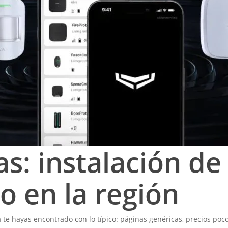
s: instalación de
o en la región
 te hayas encontrado con lo típico: páginas genéricas, precios po