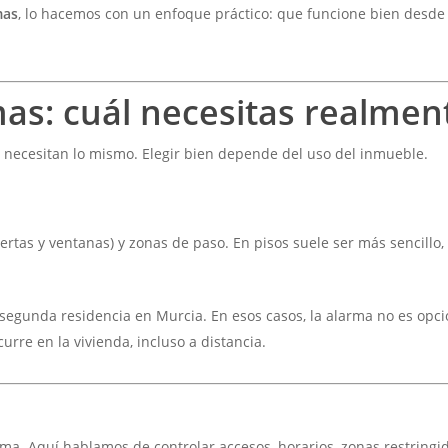
mas
, lo hacemos con un enfoque práctico: que funcione bien desde e
as: cuál necesitas realmen
es necesitan lo mismo. Elegir bien depende del uso del inmueble.
ertas y ventanas) y zonas de paso. En pisos suele ser más sencillo,
egunda residencia en Murcia. En esos casos, la alarma no es opc
re en la vivienda, incluso a distancia.
ma. Aquí hablamos de controlar accesos, horarios, zonas restringi