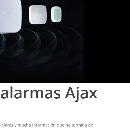
 alarmas Ajax
co claros y mucha información que no termina de