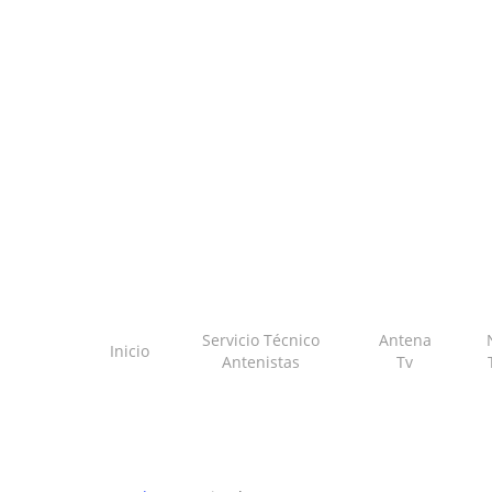
Skip
to
main
content
Servicio Técnico
Antena
Inicio
Antenistas
Tv