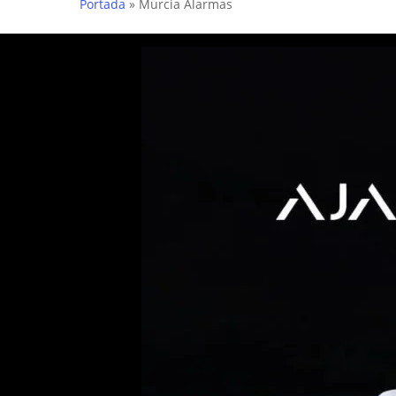
Portada
»
Murcia Alarmas