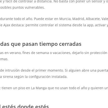
 y fácil de controlar a distancia. No basta con poner un sensor y o
posibles puntos vulnerables.
durante todo el año. Puede estar en Murcia, Madrid, Albacete, Valen
e Ajax destaca: permite controlar el sistema desde la app, activar y 
ndas que pasan tiempo cerradas
s en verano, fines de semana o vacaciones, dejarlo sin protección 
lemas.
 de intrusión desde el primer momento. Si alguien abre una puerta
la sirena según la configuración instalada.
tienen un piso en La Manga que no usan todo el año y quieren una 
l estés donde estés