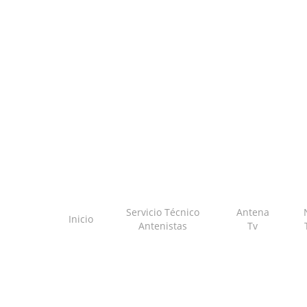
Skip
to
main
content
Servicio Técnico
Antena
Inicio
Antenistas
Tv