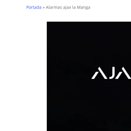
Portada
»
Alarmas ajax la Manga