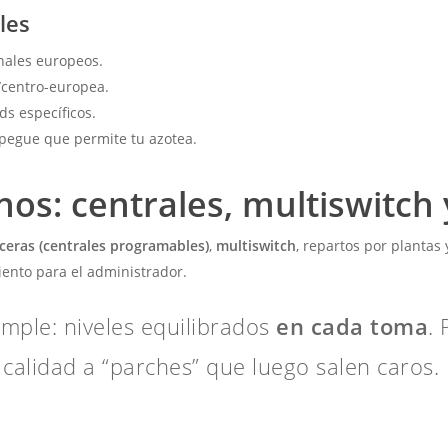
les
anales europeos.
a/centro-europea.
ds específicos.
spegue que permite tu azotea.
os: centrales, multiswitch
ceras (centrales programables)
,
multiswitch
, repartos por plantas
ento para el administrador.
imple: niveles equilibrados
en cada toma
.
calidad a “parches” que luego salen caros.