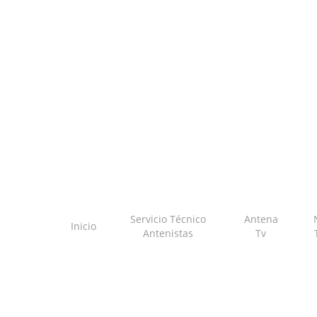
Skip
to
main
content
Servicio Técnico
Antena
Inicio
Antenistas
Tv