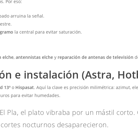
os. Por eso:
pado arruina la señal.
estre.
ogramo
la central para evitar saturación.
n elche
,
antennistas elche
y
reparación de antenas de televisión
de
ón e instalación (Astra, Hot
d 13º
o
Hispasat
. Aquí la clave es precisión milimétrica: azimut, e
muros para evitar humedades.
El Pla, el plato vibraba por un mástil cort
s cortes nocturnos desaparecieron.