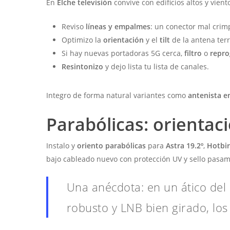
En
Elche televisión
convive con edificios altos y vient
Reviso
líneas y empalmes
: un conector mal crim
Optimizo la
orientación
y el
tilt
de la antena terr
Si hay nuevas portadoras 5G cerca,
filtro
o
repr
Resintonizo
y dejo lista tu lista de canales.
Integro de forma natural variantes como
antenista e
Parabólicas: orientaci
Instalo y
oriento parabólicas
para
Astra 19.2º
,
Hotbir
bajo cableado nuevo con protección UV y sello pasa
Una anécdota: en un ático del 
robusto y LNB bien girado, lo