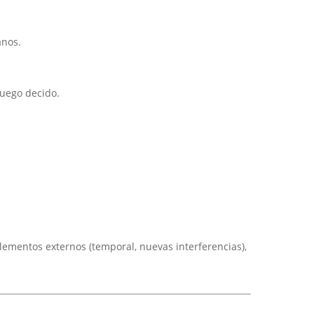
anos.
luego decido.
 elementos externos (temporal, nuevas interferencias),