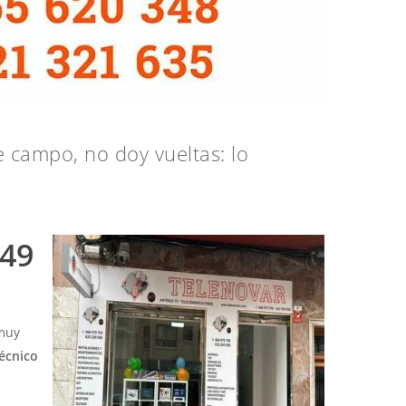
 campo, no doy vueltas: lo
 49
 muy
écnico