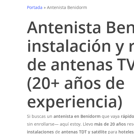
Portada
»
Antenista Benidorm
Antenista Be
instalación y
de antenas TV
(20+ años de
experiencia)
Si buscas un
antenista en Benidorm
que vaya
rápido
sin enrollarse— aquí estoy. Llevo
más de 20 años
res
instalaciones
de
antenas TDT y satélite
para
hoteles