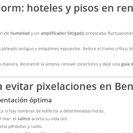
orm: hoteles y pisos en re
ón de
humedad
y un
amplificador fatigado
provocaba fluctuaciones
r cableado antiguo y empalmes expuestos. Rehice el tramo crítico, 
u manera. Reorienté la antena, renové conectores y dejé una
guía 
a evitar pixelaciones en Be
ientación óptima
a si hay sombras de edificios a determinadas horas.
l mar: el
salitre
acorta su vida útil.
ma pérdidas y ruido.