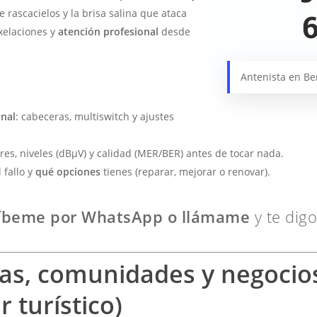
e rascacielos y la brisa salina que ataca
ixelaciones y
atención profesional
desde
Antenista en B
onal
: cabeceras, multiswitch y ajustes
res, niveles (dBµV) y calidad (MER/BER) antes de tocar nada.
 fallo y
qué opciones
tienes (reparar, mejorar o renovar).
ríbeme por WhatsApp o llámame
y te dig
das, comunidades y negocios
r turístico)