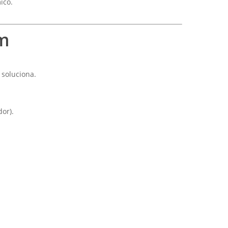
ico.
rm
 soluciona.
dor).