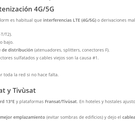
ntenización 4G/5G
idorm es habitual que
interferencias LTE (4G/5G)
o derivaciones mal 
T/T2).
o bajo.
e de distribución
(atenuadores, splitters, conectores F).
ctores sulfatados y cables viejos son la causa #1.
 toda la red si no hace falta.
at y Tivùsat
rd 13°E
y plataformas
Fransat/Tivùsat
. En hoteles y hostales ajust
l
mejor emplazamiento
(evitar sombras de edificios) y dejo el
cablea