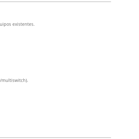
uipos existentes.
r/multiswitch).