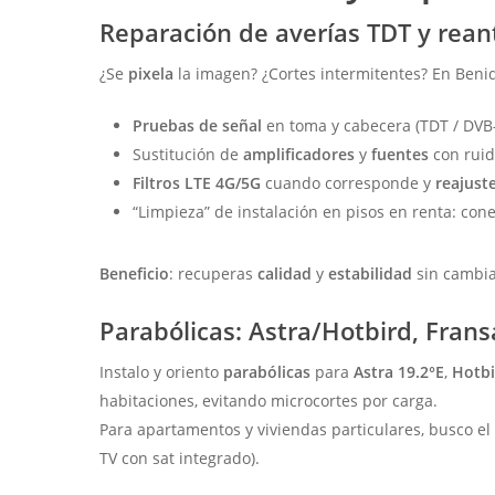
Reparación de averías TDT y rea
¿Se
pixela
la imagen? ¿Cortes intermitentes? En Ben
Pruebas de señal
en toma y cabecera (TDT / DVB-
Sustitución de
amplificadores
y
fuentes
con ruid
Filtros LTE 4G/5G
cuando corresponde y
reajust
“Limpieza” de instalación en pisos en renta: cone
Beneficio
: recuperas
calidad
y
estabilidad
sin cambiar
Parabólicas: Astra/Hotbird, Frans
Instalo y oriento
parabólicas
para
Astra 19.2°E
,
Hotbi
habitaciones, evitando microcortes por carga.
Para apartamentos y viviendas particulares, busco e
TV con sat integrado).