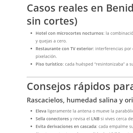
Casos reales en Benid
sin cortes)
Hotel con microcortes nocturnos
: la combinaci
y quejas a cero.
Restaurante con TV exterior
: interferencias po
pixelación.
Piso turístico
: cada huésped “resintonizaba” a s
Consejos rápidos par
Rascacielos, humedad salina y or
Eleva
ligeramente la antena o mueve la parabólic
Sella conectores
y revisa el
LNB
si vives cerca de
Evita derivaciones en cascada
: cada empalme su