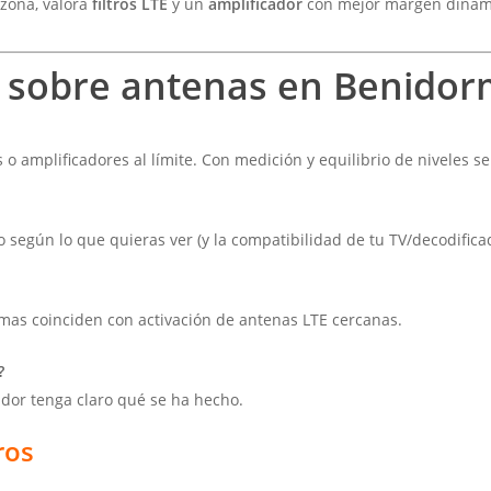
zona, valora
filtros LTE
y un
amplificador
con mejor margen dinám
s sobre antenas en Benido
 amplificadores al límite. Con medición y equilibrio de niveles se
 según lo que quieras ver (y la compatibilidad de tu TV/decodifica
mas coinciden con activación de antenas LTE cercanas.
?
ador tenga claro qué se ha hecho.
ros