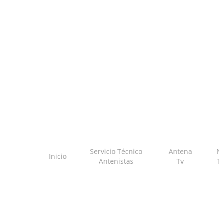
Skip
to
main
content
Servicio Técnico
Antena
Inicio
Antenistas
Tv