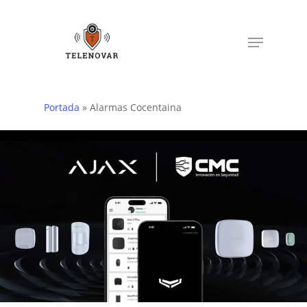
Skip
to
Menu
main
content
Portada
»
Alarmas Cocentaina