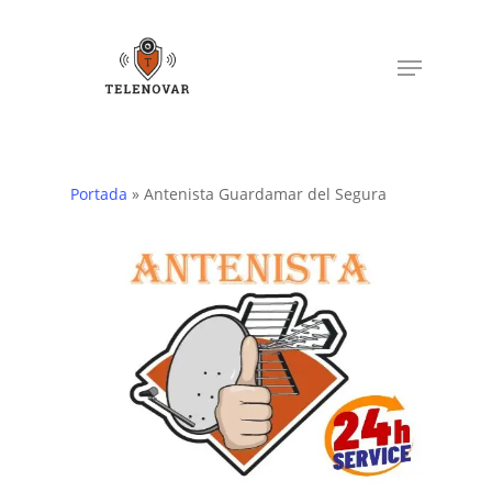
Skip
to
Menu
main
content
Portada
»
Antenista Guardamar del Segura